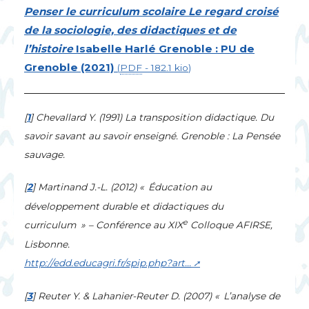
Penser le curriculum scolaire Le regard croisé
de la sociologie, des didactiques et de
l’histoire
Isabelle Harlé Grenoble :
PU
de
Grenoble (2021)
(
PDF
-
182.1 kio
)
[
1
]
Chevallard Y. (1991)
La transposition didactique. Du
savoir savant au savoir enseigné.
Grenoble : La Pensée
sauvage.
[
2
]
Martinand J.-L. (2012) «
Éducation au
développement durable et didactiques du
e
curriculum
» – Conférence au
XIX
Colloque
AFIRSE
,
Lisbonne.
http://edd.educagri.fr/spip.php?art...
[
3
]
Reuter Y. & Lahanier-Reuter D. (2007) «
L’analyse de