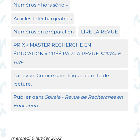
Numéros «
hors série
»
Articles téléchargeables
Numéros en préparation
LIRE
LA
REVUE
PRIX
«
MASTER
RECHERCHE
EN
É
DUCATION
»
CR
ÉÉ
PAR
LA
REVUE
SPIRALE
-
RR
É
La revue. Comité scientifique, comité de
lecture.
Publier dans
Spirale - Revue de Recherches en
Éducation
mercredi 9 janvier 2002