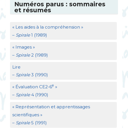
Numéros parus : sommaires
et résumés
«
Les aides à la compréhension
»
–
Spirale
1 (1989)
«
Images
»
–
Spirale
2 (1989)
Lire
–
Spirale
3 (1990)
e
«
Évaluation
CE2
-6
»
–
Spirale
4 (1990)
«
Représentation et apprentissages
scientifiques
»
–
Spirale
5 (1991)