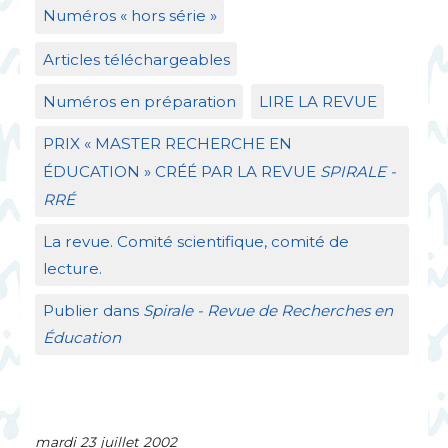
Numéros «
hors série
»
Articles téléchargeables
Numéros en préparation
LIRE
LA
REVUE
PRIX
«
MASTER
RECHERCHE
EN
É
DUCATION
»
CR
ÉÉ
PAR
LA
REVUE
SPIRALE
-
RR
É
La revue. Comité scientifique, comité de
lecture.
Publier dans
Spirale - Revue de Recherches en
Éducation
mardi 23 juillet 2002