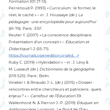
Formation
301 (7-13).
Perrenoud P. (1993) «
Curriculum : le formel, le
réel, le caché
» – in : J. Houssaye (dir.)
La
pédagogie : une encyclopédie pour aujourd’hui
(61-76). Paris :
ESF
.
Reuter Y. (2007) «
La conscience disciplinaire.
Présentation d’un concept
» –
Éducation et
Didactique
1-2 (55-71).
https://journals.openedition.org/ed...
Ruby C. (2019) «
Hybridation
» – in : J. Lévy &
M. Lussault (dir.)
Dictionnaire de la géographie
(519-520). Paris : Belin.
Vinatier I. & Rinaudo J.-L. (dir.) (2015) «
Dossier :
rencontres entre chercheurs et patriciens : quels
enjeux
?
» –
Carrefour de l’Éducation
39.
Wallenhorst N. & Pierron J.-P. (2019)
Éduquer en
Anthropocène.
Lormont : Le Bord de l’Eau.