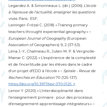
Legardez A. & Simonneaux L. (dir.) (2006)
L’école
à l’épreuve de l’actualité, enseigner les questions
vives.
Paris :
ESF
.
Leininger-Frézal C. (2018) «
Training primary
teachers throught experiential geography
» –
European Journal of Geography
(European
Association of Geographers) 9, 2 (37-53).
Léna J.-Y., Chalmeau R., Julien M. P. & Vergnolle-
Mainar C. (2022) «
L’expérience de la complexité
et de l’incertitude par les élèves dans le cadre
d’un projet d’
EDD
à l’école
» –
Spirale - Revue de
Recherches en Éducation
70 (125-137).
https://doi.org/10.3917/spir.070.0125
Lenoir Y. (2020) «
L’interdisciplinarité dans
l’enseignement primaire : pour des processus
d’enseignement-apprentissage intégrateurs
» –