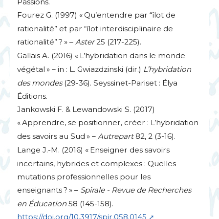
Passions.
Fourez G. (1997) «
Qu’entendre par “îlot de
rationalité” et par “îlot interdisciplinaire de
rationalité”
?
» –
Aster
25 (217-225).
Gallais A. (2016) «
L’hybridation dans le monde
végétal
» – in : L. Gwiazdzinski (dir.)
L’hybridation
des mondes
(29-36). Seyssinet-Pariset : Élya
Éditions.
Jankowski F. & Lewandowski S. (2017)
«
Apprendre, se positionner, créer : L’hybridation
des savoirs au Sud
» –
Autrepart
82, 2 (3-16).
Lange J.-M. (2016) «
Enseigner des savoirs
incertains, hybrides et complexes : Quelles
mutations professionnelles pour les
enseignants
?
» –
Spirale - Revue de Recherches
en Éducation
58 (145-158).
https://doi.org/10.3917/spir.058.0145