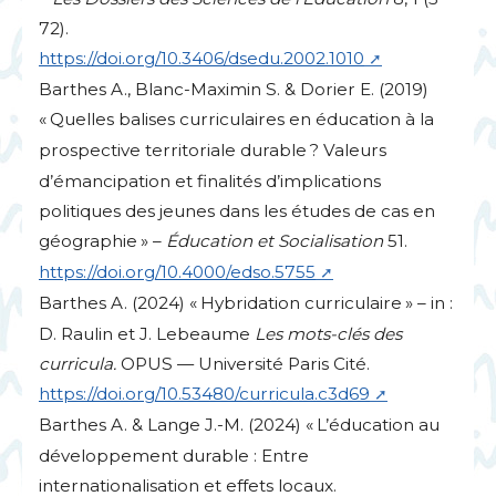
72).
https://doi.org/10.3406/dsedu.2002.1010
Barthes A., Blanc-Maximin S. & Dorier E. (2019)
«
Quelles balises curriculaires en éducation à la
prospective territoriale durable
? Valeurs
d’émancipation et finalités d’implications
politiques des jeunes dans les études de cas en
géographie
» –
Éducation et Socialisation
51.
https://doi.org/10.4000/edso.5755
Barthes A. (2024) «
Hybridation curriculaire
» – in :
D. Raulin et J. Lebeaume
Les mots-clés des
curricula.
OPUS
— Université Paris Cité.
https://doi.org/10.53480/curricula.c3d69
Barthes A. & Lange J.-M. (2024) «
L’éducation au
développement durable : Entre
internationalisation et effets locaux.