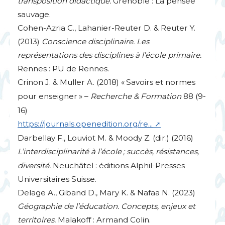
transposition didactique.
Grenoble : La pensée
sauvage.
Cohen-Azria C., Lahanier-Reuter D. & Reuter Y.
(2013)
Conscience disciplinaire. Les
représentations des disciplines à l’école primaire.
Rennes :
PU
de Rennes.
Crinon J. & Muller A. (2018) «
Savoirs et normes
pour enseigner
» –
Recherche & Formation
88 (9-
16)
https://journals.openedition.org/re...
Darbellay F., Louviot M. & Moody Z. (dir.) (2016)
L’interdisciplinarité à l’école
; succès, résistances,
diversité.
Neuchâtel : éditions Alphil-Presses
Universitaires Suisse.
Delage A., Giband D., Mary K. & Nafaa N. (2023)
Géographie de l’éducation. Concepts, enjeux et
territoires.
Malakoff : Armand Colin.