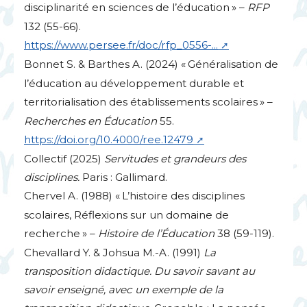
disciplinarité en sciences de l’éducation
» –
RFP
132 (55-66).
https://www.persee.fr/doc/rfp_0556-...
Bonnet S. & Barthes A. (2024) «
Généralisation de
l’éducation au développement durable et
territorialisation des établissements scolaires
» –
Recherches en Éducation
55.
https://doi.org/10.4000/ree.12479
Collectif (2025)
Servitudes et grandeurs des
disciplines.
Paris : Gallimard.
Chervel A. (1988) «
L’histoire des disciplines
scolaires, Réflexions sur un domaine de
recherche
» –
Histoire de l’Éducation
38 (59-119).
Chevallard Y. & Johsua M.-A. (1991)
La
transposition didactique. Du savoir savant au
savoir enseigné, avec un exemple de la