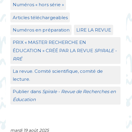
Numéros «
hors série
»
Articles téléchargeables
Numéros en préparation
LIRE
LA
REVUE
PRIX
«
MASTER
RECHERCHE
EN
É
DUCATION
»
CR
ÉÉ
PAR
LA
REVUE
SPIRALE
-
RR
É
La revue. Comité scientifique, comité de
lecture.
Publier dans
Spirale - Revue de Recherches en
Éducation
mardi 19 août 2025