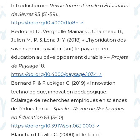
Introduction
» –
Revue Internationale d’Éducation
de Sèvres
95 (51-59).
https://doi.org/10.4000/11o8n
Bédouret D., Vergnolle Mainar C., Chalmeau R.,
Julien M.-P. & Lena J.-Y. (2018) «
L’hybridation des
savoirs pour travailler (sur) le paysage en
éducation au développement durable
» –
Projets
de Paysage
18.
https://doi.org/10.4000/paysage.1034
Bernard F. & Fluckiger C. (2019) «
Innovation
technologique, innovation pédagogique.
Éclairage de recherches empiriques en sciences
de l’éducation
» –
Spirale - Revue de Recherches
en Éducation
63 (3-10).
https://doi.org/10.3917/spir.063.0003
Blanchard-Laville C. (2000) «
De la co-