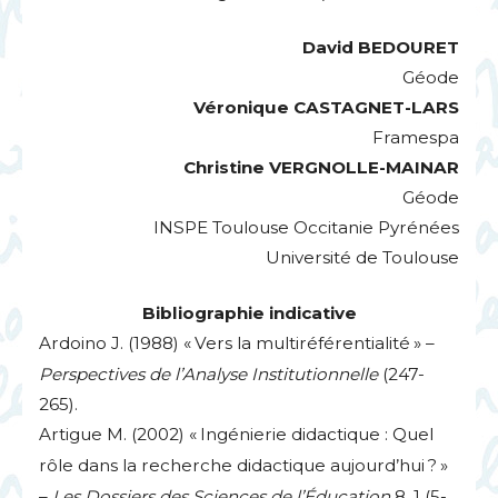
David
BEDOURET
Géode
Véronique
CASTAGNET
-
LARS
Framespa
Christine
VERGNOLLE
-
MAINAR
Géode
INSPE
Toulouse Occitanie Pyrénées
Université de Toulouse
Bibliographie indicative
Ardoino J. (1988) «
Vers la multiréférentialité
» –
Perspectives de l’Analyse Institutionnelle
(247-
265).
Artigue M. (2002) «
Ingénierie didactique : Quel
rôle dans la recherche didactique aujourd’hui
?
»
–
Les Dossiers des Sciences de l’Éducation
8, 1 (5-