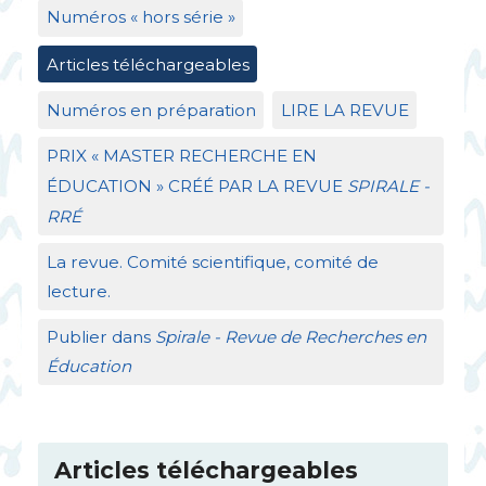
Numéros «
hors série
»
Articles téléchargeables
Numéros en préparation
LIRE
LA
REVUE
PRIX
«
MASTER
RECHERCHE
EN
É
DUCATION
»
CR
ÉÉ
PAR
LA
REVUE
SPIRALE
-
RR
É
La revue. Comité scientifique, comité de
lecture.
Publier dans
Spirale - Revue de Recherches en
Éducation
Articles téléchargeables