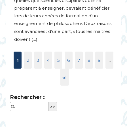
quelles que soient les disciplines qu’ils se
préparent à enseigner, devraient bénéficier
lors de leurs années de formation d’un
enseignement de philosophie
». Deux raisons
sont avancées : d’une part, «
tous les maîtres
doivent (…)
1
2
3
4
5
6
7
8
9
…
61
Rechercher :