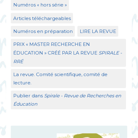
Numéros «
hors série
»
Articles téléchargeables
Numéros en préparation
LIRE
LA
REVUE
PRIX
«
MASTER
RECHERCHE
EN
É
DUCATION
»
CR
ÉÉ
PAR
LA
REVUE
SPIRALE
-
RR
É
La revue. Comité scientifique, comité de
lecture.
Publier dans
Spirale - Revue de Recherches en
Éducation