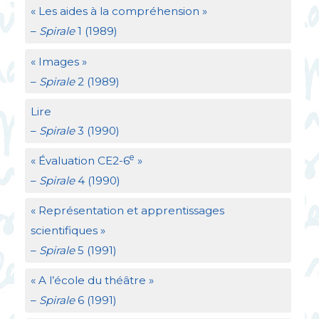
«
Les aides à la compréhension
»
–
Spirale
1 (1989)
«
Images
»
–
Spirale
2 (1989)
Lire
–
Spirale
3 (1990)
e
«
Évaluation
CE2
-6
»
–
Spirale
4 (1990)
«
Représentation et apprentissages
scientifiques
»
–
Spirale
5 (1991)
«
A l’école du théâtre
»
–
Spirale
6 (1991)