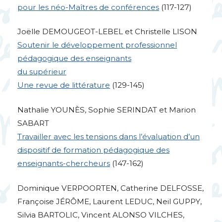
pour les néo-Maîtres de conférences
(117-127)
Joëlle
DEMOUGEOT
-
LEBEL
et Christelle
LISON
Soutenir le développement professionnel
pédagogique des enseignants
du supérieur
Une revue de littérature
(129-145)
Nathalie
YOUN
ÈS, Sophie
SERINDAT
et Marion
SABART
Travailler avec les tensions dans l’évaluation d’un
dispositif de formation pédagogique des
enseignants-chercheurs
(147-162)
Dominique
VERPOORTEN
, Catherine
DELFOSSE
,
Françoise JÉRÔ
ME
, Laurent
LEDUC
, Neil
GUPPY
,
Silvia
BARTOLIC
, Vincent
ALONSO
VILCHES
,