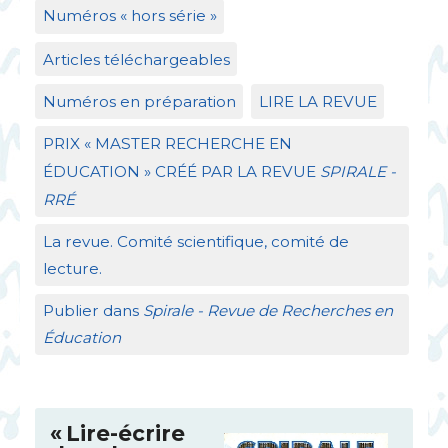
Numéros «
hors série
»
Articles téléchargeables
Numéros en préparation
LIRE
LA
REVUE
PRIX
«
MASTER
RECHERCHE
EN
É
DUCATION
»
CR
ÉÉ
PAR
LA
REVUE
SPIRALE
-
RR
É
La revue. Comité scientifique, comité de
lecture.
Publier dans
Spirale - Revue de Recherches en
Éducation
«
Lire-écrire