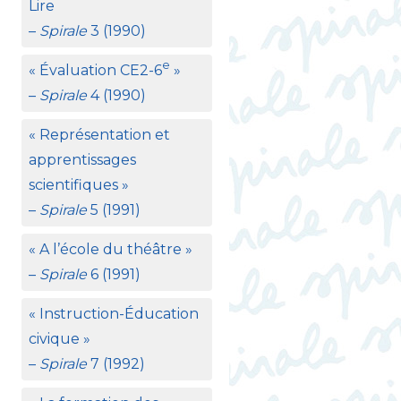
Lire
–
Spirale
3 (1990)
e
«
Évaluation
CE2
-6
»
–
Spirale
4 (1990)
«
Représentation et
apprentissages
scientifiques
»
–
Spirale
5 (1991)
«
A l’école du théâtre
»
–
Spirale
6 (1991)
«
Instruction-Éducation
civique
»
–
Spirale
7 (1992)