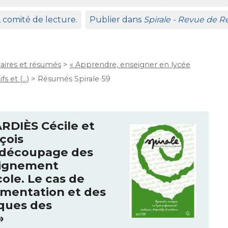
, comité de lecture.
Publier dans
Spirale - Revue de 
ires et résumés
>
« Apprendre, enseigner en lycée
fs et (…)
>
Résumés Spirale 59
RDI
ÈS Cécile et
çois
t découpage des
seignement
ole. Le cas de
umentation et des
iques des
»