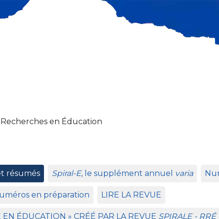
 Recherches en Éducation
et résumés
Spiral-E
, le supplément annuel
varia
Num
uméros en préparation
LIRE
LA
REVUE
E
EN
É
DUCATION
»
CR
ÉÉ
PAR
LA
REVUE
SPIRALE
-
RR
É