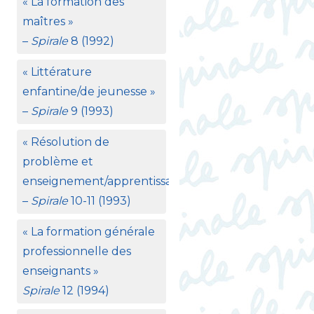
«
La formation des
maîtres
»
–
Spirale
8 (1992)
«
Littérature
enfantine/de jeunesse
»
–
Spirale
9 (1993)
«
Résolution de
problème et
enseignement/apprentissage
»
–
Spirale
10-11 (1993)
«
La formation générale
professionnelle des
enseignants
»
Spirale
12 (1994)