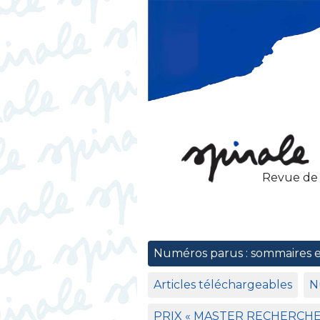
Revue de
Numéros parus : sommaires 
Articles téléchargeables
N
PRIX
«
MASTER
RECHERCH