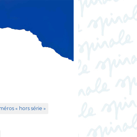
éros «
hors série
»