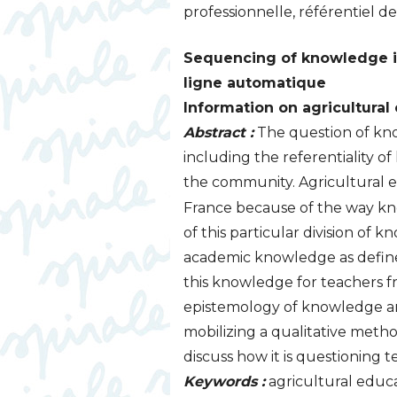
professionnelle, référentiel de
Sequencing of knowledge in
ligne automatique
Information on agricultura
Abstract :
The question of kno
including the referentiality o
the community. Agricultural e
France because of the way kn
of this particular division of
academic knowledge as defined
this knowledge for teachers f
epistemology of knowledge an
mobilizing a qualitative meth
discuss how it is questioning t
Keywords :
agricultural educ