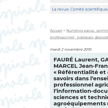
La revue. Comité scientifique
Accueil
>
Numéros parus : somma
professionnel : pratiques, dispositi
mardi 2 novembre 2010
FAUR
É Laurent,
GA
MARCEL
Jean-Fran
«
Référentialité e
savoirs dans l’en
professionnel agric
l’information-doc
sciences et techn
agroéquipements