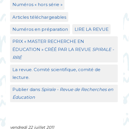
Numéros «
hors série
»
Articles téléchargeables
Numéros en préparation
LIRE
LA
REVUE
PRIX
«
MASTER
RECHERCHE
EN
É
DUCATION
»
CR
ÉÉ
PAR
LA
REVUE
SPIRALE
-
RR
É
La revue. Comité scientifique, comité de
lecture.
Publier dans
Spirale - Revue de Recherches en
Éducation
vendredi 22 juillet 2011