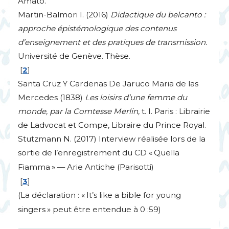
Amato.
Martin-Balmori I. (2016)
Didactique du belcanto :
approche épistémologique des contenus
d’enseignement et des pratiques de transmission.
Université de Genève. Thèse.
[
2
]
Santa Cruz Y Cardenas De Jaruco Maria de las
Mercedes (1838)
Les loisirs d’une femme du
monde, par la Comtesse Merlin,
t. I. Paris : Librairie
de Ladvocat et Compe, Libraire du Prince Royal.
Stutzmann N. (2017) Interview réalisée lors de la
sortie de l’enregistrement du
CD
«
Quella
Fiamma
» — Arie Antiche (Parisotti)
[
3
]
(La déclaration : «
It’s like a bible for young
singers
» peut être entendue à 0 :59)