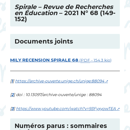
Spirale – Revue de Recherches
en Éducation
– 2021 N° 68 (149-
152)
Documents joints
MILY
RECENSION
SPIRALE
68
(
PDF
-
154.3 kio
)
[
1
]
https://archive-ouverte.unige.ch/unige:88094
[
2
]
doi : 10.13097/archive-ouverte/unige : 88094
[
3
]
https://www.youtube.com/watch?v=93FyxyowTEA
Numéros parus : sommaires