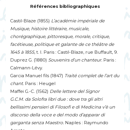
Références bibliographiques
Castil-Blaze (1855)
L’académie impériale de
Musique, histoire littéraire, musicale,
chorégraphique, pittoresque, morale, critique,
facétieuse, politique et galante de ce théâtre de
1645 à 1855
, t. I. Paris : Castil-Blaze, rue Buffault, 9.
Duprez G. (1880)
Souvenirs d’un chanteur.
Paris :
Calmann-Lévy.
Garcia Manuel fils (1847)
Traité complet de l’art du
chant.
Paris : Heugel
Maffei G.-C. (1562)
Delle lettere del Signor
G.C.
M. da Solofra libri due : dove tra gli altri
bellissimi pensieri di Filosofi e di Medicina v’è un
discorso della voce e del modo d’apparar di
garganta senza Maestro.
Naples : Raymundo