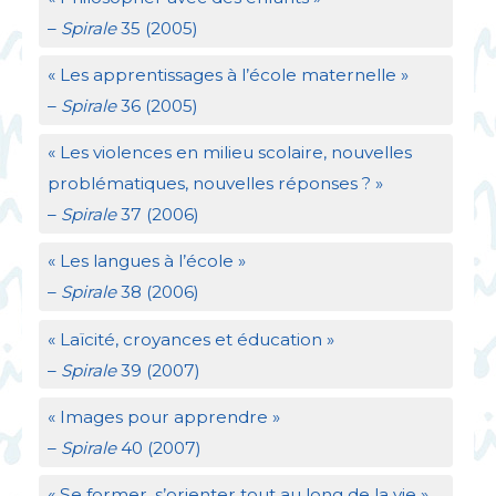
–
Spirale
35 (2005)
«
Les apprentissages à l’école maternelle
»
–
Spirale
36 (2005)
«
Les violences en milieu scolaire, nouvelles
problématiques, nouvelles réponses
?
»
–
Spirale
37 (2006)
«
Les langues à l’école
»
–
Spirale
38 (2006)
«
Laïcité, croyances et éducation
»
–
Spirale
39 (2007)
«
Images pour apprendre
»
–
Spirale
40 (2007)
«
Se former, s’orienter tout au long de la vie
»