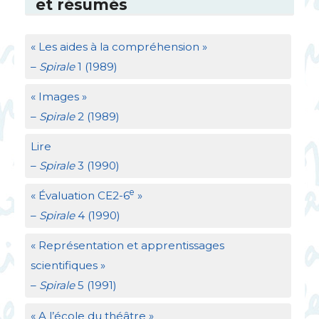
et résumés
«
Les aides à la compréhension
»
–
Spirale
1 (1989)
«
Images
»
–
Spirale
2 (1989)
Lire
–
Spirale
3 (1990)
e
«
Évaluation
CE2
-6
»
–
Spirale
4 (1990)
«
Représentation et apprentissages
scientifiques
»
–
Spirale
5 (1991)
«
A l’école du théâtre
»