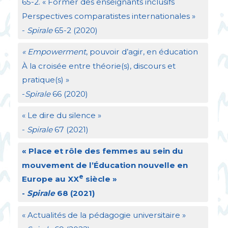
65-2. «
Former des enseignants inclusifs
Perspectives comparatistes internationales
»
-
Spirale
65-2 (2020)
«
Empowerment
, pouvoir d’agir, en éducation
À la croisée entre théorie(s), discours et
pratique(s)
»
-
Spirale
66 (2020)
«
Le dire du silence
»
-
Spirale
67 (2021)
«
Place et rôle des femmes au sein du
mouvement de l’Éducation nouvelle en
e
Europe au
XX
siècle
»
-
Spirale
68 (2021)
«
Actualités de la pédagogie universitaire
»