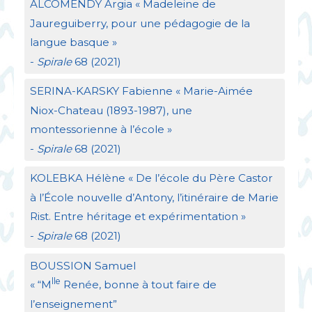
ALCOMENDY
Argia «
Madeleine de
Jaureguiberry, pour une pédagogie de la
langue basque
»
-
Spirale
68 (2021)
SERINA
-
KARSKY
Fabienne «
Marie-Aimée
Niox-Chateau (1893-1987), une
montessorienne à l’école
»
-
Spirale
68 (2021)
KOLEBKA
Hélène «
De l’école du Père Castor
à l’École nouvelle d’Antony, l’itinéraire de Marie
Rist. Entre héritage et expérimentation
»
-
Spirale
68 (2021)
BOUSSION
Samuel
lle
«
“M
Renée, bonne à tout faire de
l’enseignement”