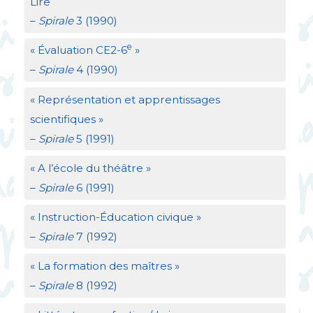
Lire
–
Spirale
3 (1990)
e
«
Évaluation
CE2
-6
»
–
Spirale
4 (1990)
«
Représentation et apprentissages
scientifiques
»
–
Spirale
5 (1991)
«
A l’école du théâtre
»
–
Spirale
6 (1991)
«
Instruction-Éducation civique
»
–
Spirale
7 (1992)
«
La formation des maîtres
»
–
Spirale
8 (1992)