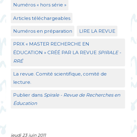
Numéros «
hors série
»
Articles téléchargeables
Numéros en préparation
LIRE
LA
REVUE
PRIX
«
MASTER
RECHERCHE
EN
É
DUCATION
»
CR
ÉÉ
PAR
LA
REVUE
SPIRALE
-
RR
É
La revue. Comité scientifique, comité de
lecture.
Publier dans
Spirale - Revue de Recherches en
Éducation
jeudi 23 juin 2011