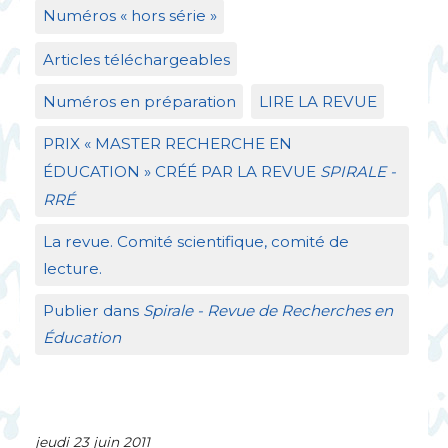
Numéros «
hors série
»
Articles téléchargeables
Numéros en préparation
LIRE
LA
REVUE
PRIX
«
MASTER
RECHERCHE
EN
É
DUCATION
»
CR
ÉÉ
PAR
LA
REVUE
SPIRALE
-
RR
É
La revue. Comité scientifique, comité de
lecture.
Publier dans
Spirale - Revue de Recherches en
Éducation
jeudi 23 juin 2011