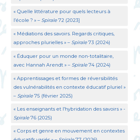
«
Quelle littérature pour quels lecteurs à
l’école
?
» –
Spirale
72 (2023]
«
Médiations des savoirs. Regards critiques,
approches plurielles
» –
Spirale
73 (2024)
«
Éduquer pour un monde non-totalitaire,
avec Hannah Arendt
» –
Spirale
74 (2024)
«
Apprentissages et formes de réversibilités
des vulnérabilités en contexte éducatif pluriel
»
–
Spirale
75 (février 2025)
«
Les enseignants et l’hybridation des savoirs
» -
Spirale
76 (2025)
«
Corps et genre en mouvement en contextes
éducatifs variés
» –
Spirale
77 (2026)