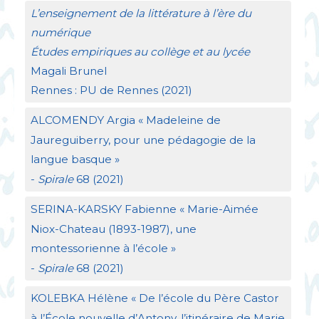
L’enseignement de la littérature à l’ère du
numérique
Études empiriques au collège et au lycée
Magali Brunel
Rennes :
PU
de Rennes (2021)
ALCOMENDY
Argia «
Madeleine de
Jaureguiberry, pour une pédagogie de la
langue basque
»
-
Spirale
68 (2021)
SERINA
-
KARSKY
Fabienne «
Marie-Aimée
Niox-Chateau (1893-1987), une
montessorienne à l’école
»
-
Spirale
68 (2021)
KOLEBKA
Hélène «
De l’école du Père Castor
à l’École nouvelle d’Antony, l’itinéraire de Marie