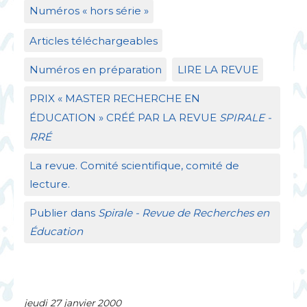
Numéros «
hors série
»
Articles téléchargeables
Numéros en préparation
LIRE
LA
REVUE
PRIX
«
MASTER
RECHERCHE
EN
É
DUCATION
»
CR
ÉÉ
PAR
LA
REVUE
SPIRALE
-
RR
É
La revue. Comité scientifique, comité de
lecture.
Publier dans
Spirale - Revue de Recherches en
Éducation
jeudi 27 janvier 2000