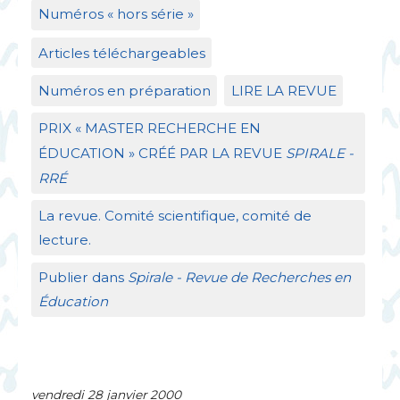
Numéros «
hors série
»
Articles téléchargeables
Numéros en préparation
LIRE
LA
REVUE
PRIX
«
MASTER
RECHERCHE
EN
É
DUCATION
»
CR
ÉÉ
PAR
LA
REVUE
SPIRALE
-
RR
É
La revue. Comité scientifique, comité de
lecture.
Publier dans
Spirale - Revue de Recherches en
Éducation
vendredi 28 janvier 2000