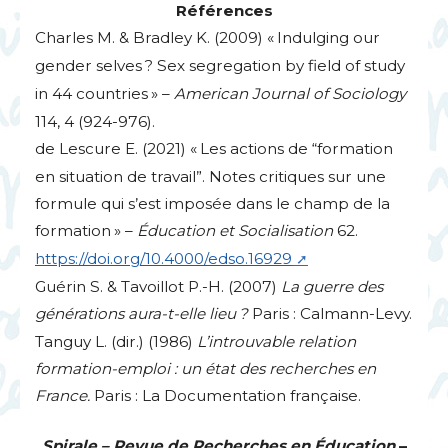
Références
Charles M. & Bradley K. (2009) «
Indulging our
gender selves
? Sex segregation by field of study
in 44 countries
» –
American Journal of Sociology
114, 4 (924-976).
de Lescure E. (2021) «
Les actions de “formation
en situation de travail”. Notes critiques sur une
formule qui s’est imposée dans le champ de la
formation
» –
Éducation et Socialisation
62.
https://doi.org/10.4000/edso.16929
Guérin S. & Tavoillot P.-H. (2007)
La guerre des
générations aura-t-elle lieu
?
Paris : Calmann-Levy.
Tanguy L. (dir.) (1986)
L’introuvable relation
formation-emploi : un état des recherches en
France.
Paris : La Documentation française.
Spirale – Revue de Recherches en Éducation
–