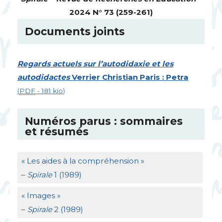
2024 N° 73 (259-261)
Documents joints
Regards actuels sur l’autodidaxie et les
autodidactes
Verrier Christian Paris : Petra
(
PDF
-
181 kio
)
Numéros parus : sommaires
et résumés
«
Les aides à la compréhension
»
–
Spirale
1 (1989)
«
Images
»
–
Spirale
2 (1989)