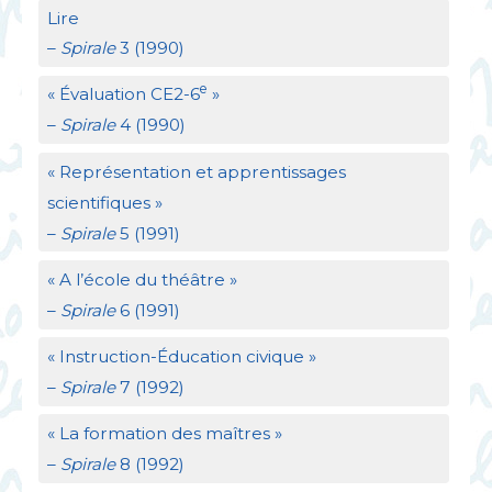
Lire
–
Spirale
3 (1990)
e
«
Évaluation
CE2
-6
»
–
Spirale
4 (1990)
«
Représentation et apprentissages
scientifiques
»
–
Spirale
5 (1991)
«
A l’école du théâtre
»
–
Spirale
6 (1991)
«
Instruction-Éducation civique
»
–
Spirale
7 (1992)
«
La formation des maîtres
»
–
Spirale
8 (1992)