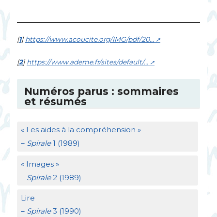
[
1
]
https://www.acoucite.org/
IMG
/pdf/20...
[
2
]
https://www.ademe.fr/sites/default/...
Numéros parus : sommaires
et résumés
«
Les aides à la compréhension
»
–
Spirale
1 (1989)
«
Images
»
–
Spirale
2 (1989)
Lire
–
Spirale
3 (1990)