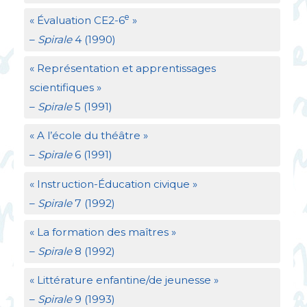
e
«
Évaluation
CE2
-6
»
–
Spirale
4 (1990)
«
Représentation et apprentissages
scientifiques
»
–
Spirale
5 (1991)
«
A l’école du théâtre
»
–
Spirale
6 (1991)
«
Instruction-Éducation civique
»
–
Spirale
7 (1992)
«
La formation des maîtres
»
–
Spirale
8 (1992)
«
Littérature enfantine/de jeunesse
»
–
Spirale
9 (1993)