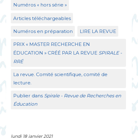
Numéros «
hors série
»
Articles téléchargeables
Numéros en préparation
LIRE
LA
REVUE
PRIX
«
MASTER
RECHERCHE
EN
É
DUCATION
»
CR
ÉÉ
PAR
LA
REVUE
SPIRALE
-
RR
É
La revue. Comité scientifique, comité de
lecture.
Publier dans
Spirale - Revue de Recherches en
Éducation
lundi 18 janvier 2021