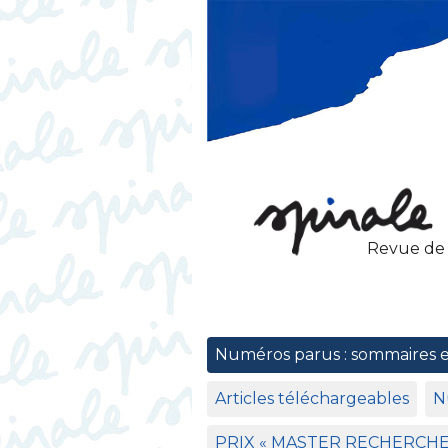
Revue de
Numéros parus : sommaires 
Articles téléchargeables
N
PRIX
«
MASTER
RECHERCH