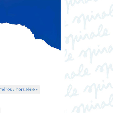
éros «
hors série
»