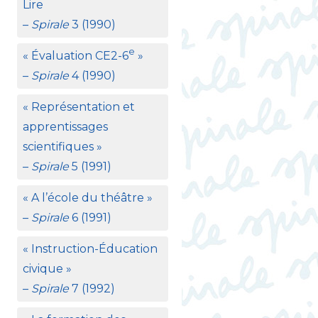
Lire
–
Spirale
3 (1990)
e
«
Évaluation
CE2
-6
»
–
Spirale
4 (1990)
«
Représentation et
apprentissages
scientifiques
»
–
Spirale
5 (1991)
«
A l’école du théâtre
»
–
Spirale
6 (1991)
«
Instruction-Éducation
civique
»
–
Spirale
7 (1992)