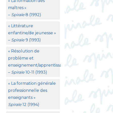
«
La formation des
maîtres
»
–
Spirale
8 (1992)
«
Littérature
enfantine/de jeunesse
»
–
Spirale
9 (1993)
«
Résolution de
problème et
enseignement/apprentissage
»
–
Spirale
10-11 (1993)
«
La formation générale
professionnelle des
enseignants
»
Spirale
12 (1994)