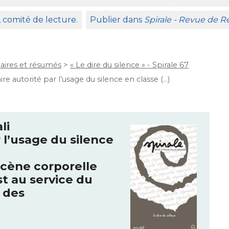
, comité de lecture.
Publier dans
Spirale - Revue de 
ires et résumés
>
« Le dire du silence » - Spirale 67
 autorité par l’usage du silence en classe (…)
li
r l’usage du silence
scène corporelle
t au service du
t des