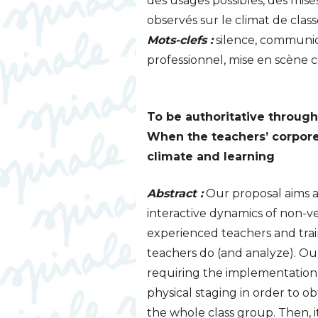
des usages possibles, des mise
observés sur le climat de class
Mots-clefs :
silence, communica
professionnel, mise en scène c
To be authoritative through 
When the teachers’ corporea
climate and learning
Abstract :
Our proposal aims at
interactive dynamics of non-
experienced teachers and trai
teachers do (and analyze). Our 
requiring the implementation o
physical staging in order to ob
the whole class group. Then, i