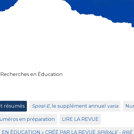
 Recherches en Éducation
et résumés
Spiral-E
, le supplément annuel
varia
Num
uméros en préparation
LIRE
LA
REVUE
E
EN
É
DUCATION
»
CR
ÉÉ
PAR
LA
REVUE
SPIRALE
-
RR
É