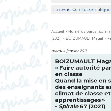
La revue. Comité scientifique
Accueil
>
Numéros parus : somma
(2021)
>
BOIZUMAULT Magali « Faire
mardi 4 janvier 2011
BOIZUMAULT
Maga
«
Faire autorité pa
en classe
Quand la mise en 
des enseignants es
climat de classe e
apprentissages
»
-
Spirale
67 (2021)